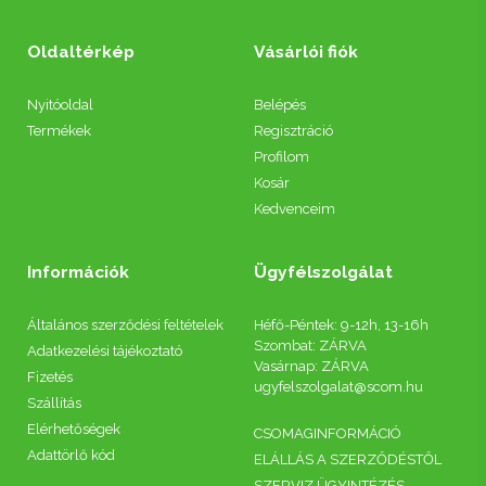
Oldaltérkép
Vásárlói fiók
Nyitóoldal
Belépés
Termékek
Regisztráció
Profilom
Kosár
Kedvenceim
Információk
Ügyfélszolgálat
Általános szerződési feltételek
Héfő-Péntek: 9-12h, 13-16h
Szombat: ZÁRVA
Adatkezelési tájékoztató
Vasárnap: ZÁRVA
Fizetés
ugyfelszolgalat@scom.hu
Szállítás
Elérhetőségek
CSOMAGINFORMÁCIÓ
Adattörlő kód
ELÁLLÁS A SZERZŐDÉSTŐL
SZERVIZ ÜGYINTÉZÉS