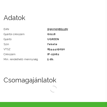
Adatok
EAN
6957303861187
Gyártói cikkszám
60118
Gyártó
UGREEN
Szín
fekete
VTSZ
8544429090
Cikkszám
IP-15062
Min. rendelhető mennyiség
5 db.
Csomagajánlatok