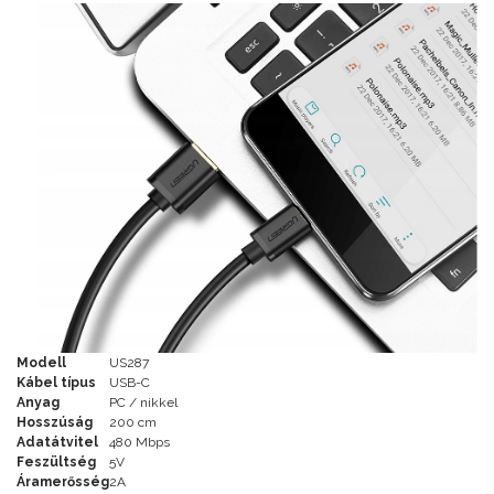
Modell
US287
Kábel típus
USB-C
Anyag
PC / nikkel
Hosszúság
200 cm
Adatátvitel
480 Mbps
Feszültség
5V
Áramerősség
2A